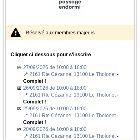
boucle de 6.7 km à réaliser 1, 2, 3, 6 ou 15 fois soit
100,5 km au total.
Le village de la course est implanté au sein du
Décathlon Village où les coureurs se reposent entre
chaque boucle qu'ils devront courir en moins d'une
Réservé aux membres majeurs
heure, soit 15 heures d'effort pour les "Infinity".
Un défi unique avec la pleine lune pour traverser la
nuit !
Cliquer ci-dessous pour s'inscrire
C'est dans le cadre de l'organisation de cet
27/09/2026 de 10:00 à 18:00
évènement que l'association fait appel à vous pour lui
📍 2161 Rte Cézanne, 13100 Le Tholonet
-
prêter main forte sur différentes missions.
Complet !
26/09/2026 de 10:00 à 18:00
Missions
📍 2161 Rte Cézanne, 13100 Le Tholonet
-
Distribution des dossards
Complet !
Gestion des ravitaillements
25/09/2026 de 10:00 à 18:00
Logistique au village (affichages, vestiaire coureurs,
📍 2161 Rte Cézanne, 13100 Le Tholonet
-
mise en place des tables / chaises etc)
Complet !
Signaleurs (proche du Village)
20/09/2026 de 10:00 à 18:00
Rangement final
📍 2161 Rte Cézanne, 13100 Le Tholonet
-