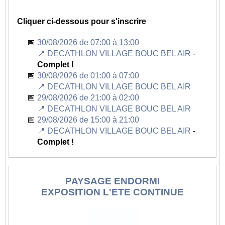
C'est dans ce cadre de l'organisation de cet
Cliquer ci-dessous pour s'inscrire
événement que l'association GROUDOUDOU vous
sollicite pour lui prêter main forte sur différentes
30/08/2026 de 07:00 à 13:00
missions.
📍 DECATHLON VILLAGE BOUC BEL AIR
-
Complet !
Missions
30/08/2026 de 01:00 à 07:00
Accueil des artistes et les accompagner dans leurs
📍 DECATHLON VILLAGE BOUC BEL AIR
besoins logistiques
29/08/2026 de 21:00 à 02:00
Aide au nettoyage du site
📍 DECATHLON VILLAGE BOUC BEL AIR
Aide à la logistique
29/08/2026 de 15:00 à 21:00
📍 DECATHLON VILLAGE BOUC BEL AIR
-
Complet !
Description
PAYSAGE ENDORMI
Après 3 éditions de "Full Moon Infinity" à Marseille,
EXPOSITION L'ETE CONTINUE
l'association FMT organise une 4ème édition
nocturne au Décathlon Village de Bouc Bel Air le 29
août 2026. Les coureurs pourront se challenger sur 1