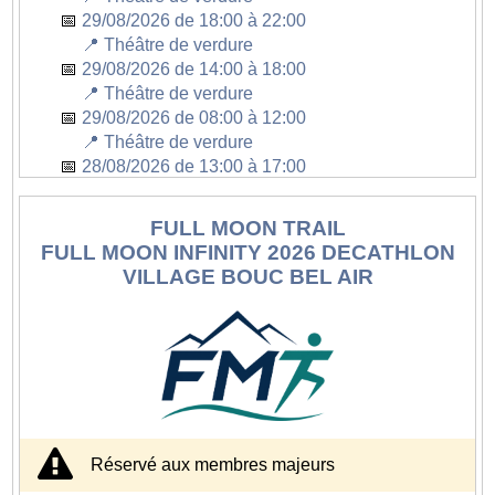
29/08/2026 de 18:00 à 22:00
📍 Théâtre de verdure
29/08/2026 de 14:00 à 18:00
📍 Théâtre de verdure
29/08/2026 de 08:00 à 12:00
📍 Théâtre de verdure
28/08/2026 de 13:00 à 17:00
📍 Théâtre de verdure
FULL MOON TRAIL
Description
FULL MOON INFINITY 2026 DECATHLON
VILLAGE BOUC BEL AIR
Le Martigues Metal Fest est un festival de rock/metal
organisé au Théâtre de Verdure, en bord de l'étang
de Berre, à Martigues. 6 groupes locaux, un belle
scène, un point de vue incroyable, une ambiance très
"cool" où on va bien s'amuser. On commence à
s'installer le 28 août, on termine le 29 août au matin,
début des hostilités à partir de 13h le 29 août jusqu'à
minuit. Démontage le soir même. On termine le 30
Réservé aux membres majeurs
août en fin de journée.