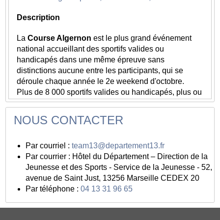
Médiation culturelle
Description
Veiller au bon déroulement du parcours d’exposition
La
Course Algernon
est le plus grand événement
national accueillant des sportifs valides ou
handicapés dans une même épreuve sans
distinctions aucune entre les participants, qui se
déroule chaque année le 2e weekend d'octobre.
Plus de 8 000 sportifs valides ou handicapés, plus ou
moins éloignés de la pratique sportive (personnes
âgées, en fauteuil roulant, présentant un handicap
NOUS CONTACTER
mental, psychique, sensoriel, polyhandicapés, ...), se
retrouvent lors d'un weekend pour partager les
Par courriel :
team13@departement13.fr
mêmes objectifs.
Par courrier : Hôtel du Département – Direction de la
En y couplant, le samedi, des activités sportives et
Jeunesse et des Sports - Service de la Jeunesse - 52,
culturelles gratuites et ouvertes à tous, et des
avenue de Saint Just, 13256 Marseille CEDEX 20
animations festives et musicales le dimanche,
Par téléphone :
04 13 31 96 65
Algernon mobilise le tissu associatif marseillais.
C'est dans le cadre de l'organisation de cet
évènement que l'association fait appel à vous afin de