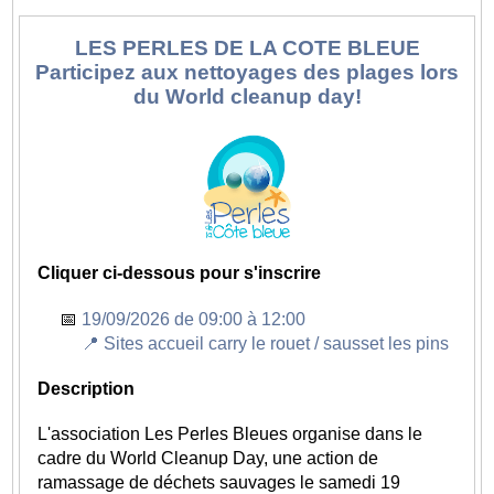
Complet !
19/09/2026 de 10:00 à 18:00
LES PERLES DE LA COTE BLEUE
📍 2161 Rte Cézanne, 13100 Le Tholonet
-
Participez aux nettoyages des plages lors
Complet !
du World cleanup day!
18/09/2026 de 10:00 à 18:00
📍 2161 Rte Cézanne, 13100 Le Tholonet
-
Complet !
13/09/2026 de 10:00 à 18:00
📍 2161 Rte Cézanne, 13100 Le Tholonet
-
Complet !
12/09/2026 de 10:00 à 18:00
Cliquer ci-dessous pour s'inscrire
📍 2161 Rte Cézanne, 13100 Le Tholonet
-
Complet !
19/09/2026 de 09:00 à 12:00
📍 Sites accueil carry le rouet / sausset les pins
Description
Description
Pour l’exposition 2026 consacrée à Jean Messagier
"L'été continué" l’association
Paysage endormi
L'association Les Perles Bleues organise dans le
recrute une équipe de bénévoles afin d’assurer, à
cadre du World Cleanup Day, une action de
tour de rôle, l’ensemble des postes liés à
ramassage de déchets sauvages le samedi 19
l’exploitation du site. Il seront encadrés par une